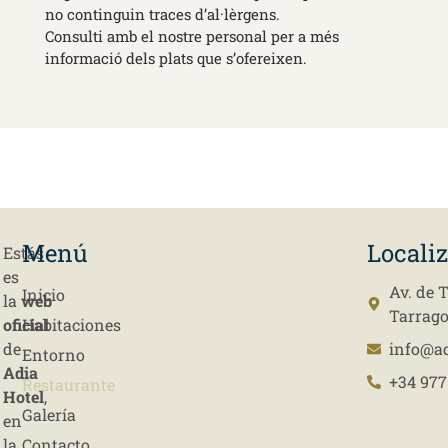
no continguin traces d’al·lèrgens.
Consulti amb el nostre personal per a més
informació dels plats que s’ofereixen.
Menú
Locali
Estás
es
Av. de 
Inicio
la
web
Tarrag
oficial
Habitaciones
de
info@a
Entorno
Adia
+34 977
Restaurante
Hotel
,
Galería
en
la
Contacto