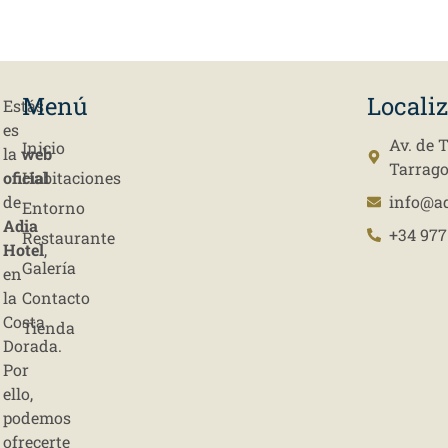
Menú
Locali
Estás
es
Av. de 
Inicio
la
web
Tarrag
oficial
Habitaciones
de
info@a
Entorno
Adia
+34 977
Restaurante
Hotel
,
Galería
en
la
Contacto
Costa
Tienda
Dorada.
Por
ello,
podemos
ofrecerte