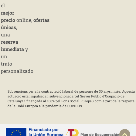
el
mejor
precio
online,
ofertas
únicas
,
una
r
eserva
inmediata
y
un
trato
personalizado.
Subvencions per a la contractació laboral de persones de 30 anys i més. Aquesta
actuació està impulsada i subvencionada pel Servei Públic d’Ocupació de
Catalunya i finançada al 100% pel Fons Social Europeu com a part de la resposta
de la Unió Europea a la pandèmia de COVID-19