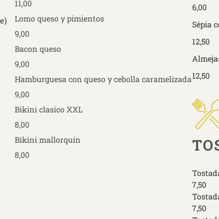
11,00
6,00
Lomo queso y pimientos
e)
Sépia c
9,00
12,50
Bacon queso
Almejas
9,00
12,50
Hamburguesa con queso y cebolla caramelizada
9,00
Bikini clasico XXL
8,00
Bikini mallorquín
TO
8,00
Tostad
7,50
Tostad
7,50