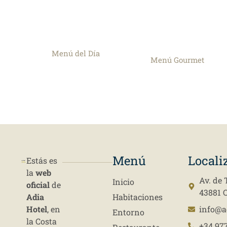
Menú del Día
Menú Gourmet
Menú
Locali
Estás es
la
web
Av. de 
Inicio
oficial
de
43881 
Adia
Habitaciones
Hotel
, en
info@a
Entorno
la Costa
+34 977