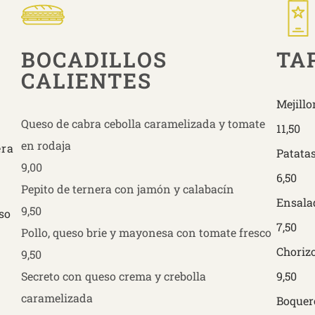
BOCADILLOS
TA
CALIENTES
Mejillo
Queso de cabra cebolla caramelizada y tomate
11,50
en rodaja
era
Patata
9,00
6,50
Pepito de ternera con jamón y calabacín
Ensala
9,50
so
7,50
Pollo, queso brie y mayonesa con tomate fresco
Chorizo
9,50
Secreto con queso crema y crebolla
9,50
caramelizada
Boquer