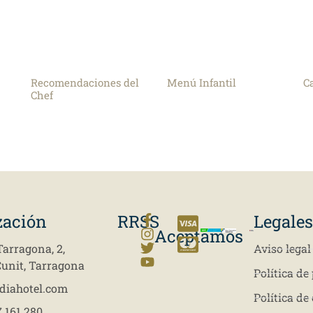
Recomendaciones del
Menú Infantil
C
Chef
zación
RRSS
Legale
Aceptamos
Tarragona, 2,
Aviso legal
Cunit, Tarragona
Política de
diahotel.com
Política de
 161 280