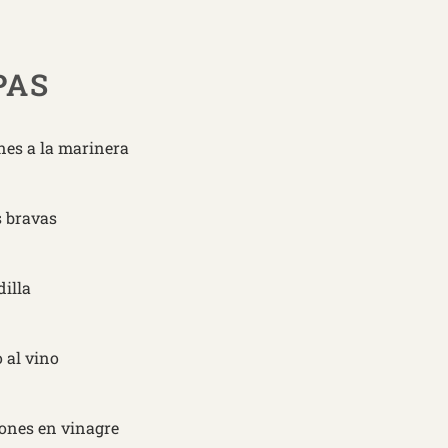
PAS
nes a la marinera
s bravas
dilla
 al vino
ones en vinagre