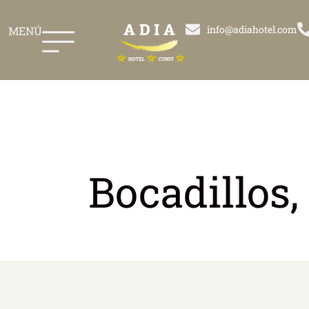
info@adiahotel.com
MENÚ
Bocadillos,